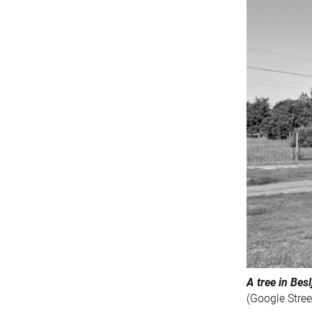
A tre
e in Bes
(Google Stre