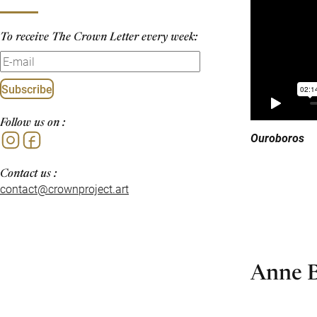
To receive The Crown Letter every week:
Subscribe
Follow us on :
Ouroboros
Instagram
Facebook
Contact us :
contact@crownproject.art
Anne 