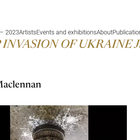
 – 2023
Artists
Events and exhibitions
About
Publicati
 INVASION OF UKRAINE Jun
Maclennan