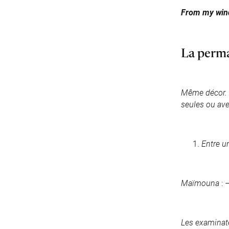
From my wind
La perm
Même décor. 
seules ou ave
Entre u
Maïmouna
: 
Les examinate