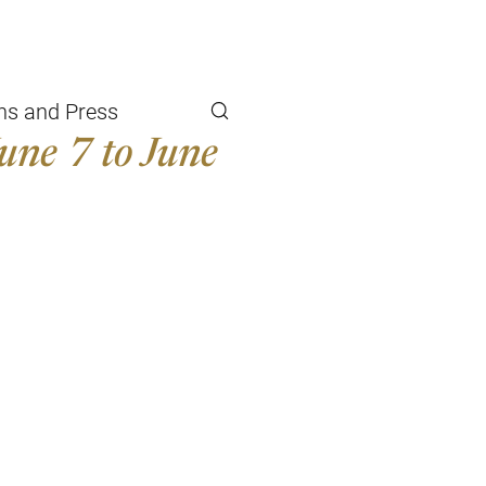
ons and Press
Search
e 7 to June