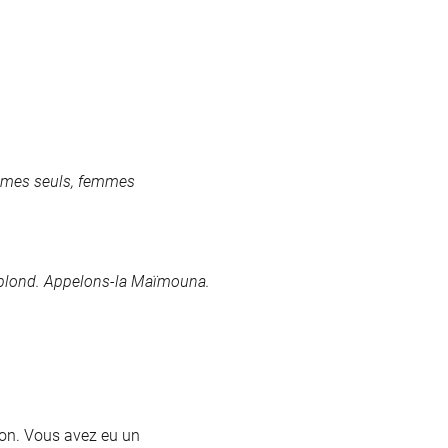
ommes seuls, femmes
n blond. Appelons-la Maïmouna.
tion. Vous avez eu un